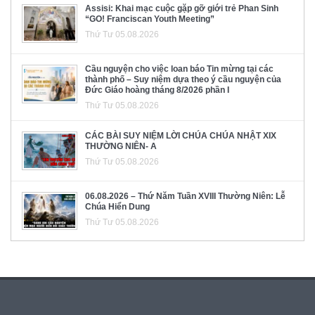
Assisi: Khai mạc cuộc gặp gỡ giới trẻ Phan Sinh
“GO! Franciscan Youth Meeting”
Thứ Tư 05.08.2026
Cầu nguyện cho việc loan báo Tin mừng tại các
thành phố – Suy niệm dựa theo ý cầu nguyện của
Đức Giáo hoàng tháng 8/2026 phần I
Thứ Tư 05.08.2026
CÁC BÀI SUY NIỆM LỜI CHÚA CHÚA NHẬT XIX
THƯỜNG NIÊN- A
Thứ Tư 05.08.2026
06.08.2026 – Thứ Năm Tuần XVIII Thường Niên: Lễ
Chúa Hiển Dung
Thứ Tư 05.08.2026