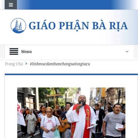
Menu
Trang Chủ
#linhmucdanthanchonguoivogiacu