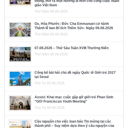
thông, mở ra một hướng đi mới cho công cuộc huấn
giáo Việt Nam
Thứ Năm 06.08.2026
Gx. Hòa Phước: Đức Cha Emmanuel cử hành
Thánh lễ ban Bí tích Thêm Sức- Ngày 06.08.2026
Thứ Năm 06.08.2026
07.08.2026 – Thứ Sáu Tuần XVIII Thường Niên
Thứ Năm 06.08.2026
Công bố bài hát chủ đề ngày Quốc tế Giới trẻ 2027
tại Seoul
Thứ Tư 05.08.2026
Assisi: Khai mạc cuộc gặp gỡ giới trẻ Phan Sinh
“GO! Franciscan Youth Meeting”
Thứ Tư 05.08.2026
Cầu nguyện cho việc loan báo Tin mừng tại các
thành phố – Suy niệm dựa theo ý cầu nguyện của