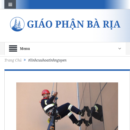
Menu
Trang Chủ
#linhcuuhoatinhnguyen