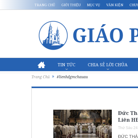
TRANG CHỦ
GIỚI THIỆU
MỤC VỤ
VĂN KIỆN
CHU
TIN TỨC
CHIA SẺ LỜI CHÚA
Trang Chủ
#lienhdgmchauau
Đức Th
Liên H
Thứ Sáu 24
ĐỨC THÁN