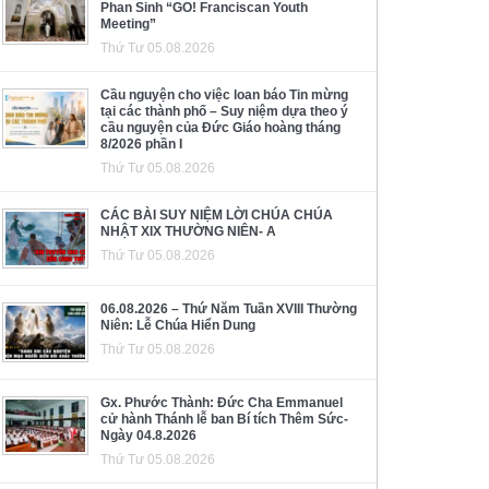
Phan Sinh “GO! Franciscan Youth
Meeting”
Thứ Tư 05.08.2026
Cầu nguyện cho việc loan báo Tin mừng
tại các thành phố – Suy niệm dựa theo ý
cầu nguyện của Đức Giáo hoàng tháng
8/2026 phần I
Thứ Tư 05.08.2026
CÁC BÀI SUY NIỆM LỜI CHÚA CHÚA
NHẬT XIX THƯỜNG NIÊN- A
Thứ Tư 05.08.2026
06.08.2026 – Thứ Năm Tuần XVIII Thường
Niên: Lễ Chúa Hiển Dung
Thứ Tư 05.08.2026
Gx. Phước Thành: Đức Cha Emmanuel
cử hành Thánh lễ ban Bí tích Thêm Sức-
Ngày 04.8.2026
Thứ Tư 05.08.2026