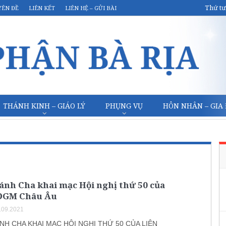
Thứ tư
YÊN ĐỀ
LIÊN KẾT
LIÊN HỆ – GỬI BÀI
THÁNH KINH – GIÁO LÝ
PHỤNG VỤ
HÔN NHÂN – GIA
ánh Cha khai mạc Hội nghị thứ 50 của
ĐGM Châu Âu
.09.2021
H CHA KHAI MẠC HỘI NGHỊ THỨ 50 CỦA LIÊN