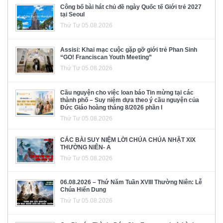
Công bố bài hát chủ đề ngày Quốc tế Giới trẻ 2027
tại Seoul
Thứ Tư 05.08.2026
Assisi: Khai mạc cuộc gặp gỡ giới trẻ Phan Sinh
“GO! Franciscan Youth Meeting”
Thứ Tư 05.08.2026
Cầu nguyện cho việc loan báo Tin mừng tại các
thành phố – Suy niệm dựa theo ý cầu nguyện của
Đức Giáo hoàng tháng 8/2026 phần I
Thứ Tư 05.08.2026
CÁC BÀI SUY NIỆM LỜI CHÚA CHÚA NHẬT XIX
THƯỜNG NIÊN- A
Thứ Tư 05.08.2026
06.08.2026 – Thứ Năm Tuần XVIII Thường Niên: Lễ
Chúa Hiển Dung
Thứ Tư 05.08.2026