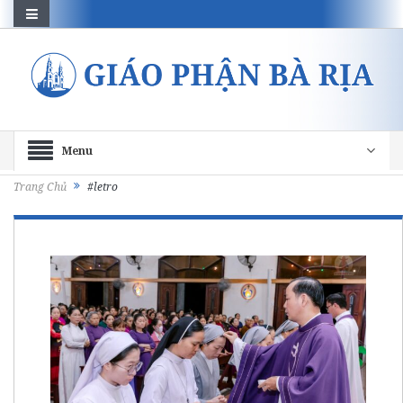
Menu
Trang Chủ
#letro