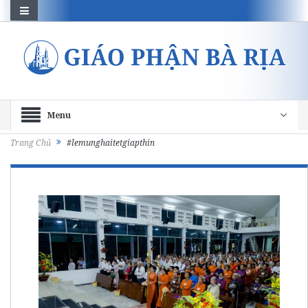
Menu
Trang Chủ
#lemunghaitetgiapthin