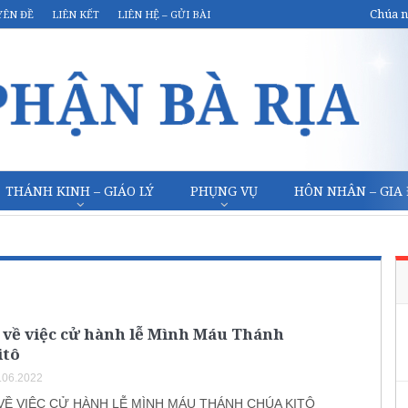
Chúa n
YÊN ĐỀ
LIÊN KẾT
LIÊN HỆ – GỬI BÀI
THÁNH KINH – GIÁO LÝ
PHỤNG VỤ
HÔN NHÂN – GIA
 về việc cử hành lễ Mình Máu Thánh
itô
.06.2022
VỀ VIỆC CỬ HÀNH LỄ MÌNH MÁU THÁNH CHÚA KITÔ