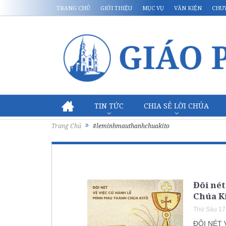
TRANG CHỦ
GIỚI THIỆU
MỤC VỤ
VĂN KIỆN
CHU
TIN TỨC
CHIA SẺ LỜI CHÚA
Trang Chủ
#leminhmauthanhchuakito
Đôi nét
Chúa K
Thứ Sáu 17
ĐÔI NÉT 