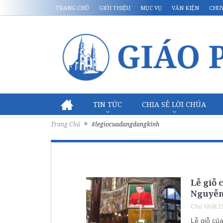
TRANG CHỦ
GIỚI THIỆU
MỤC VỤ
VĂN KIỆN
CHU
TIN TỨC
CHIA SẺ LỜI CHÚA
Trang Chủ
#legiocuadangdangkinh
Lễ giỗ
Nguyễn
Chủ Nhật 1
Lễ giỗ củ