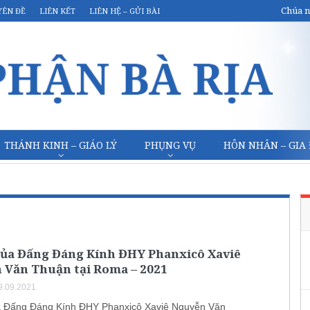
Chúa n
YÊN ĐỀ
LIÊN KẾT
LIÊN HỆ – GỬI BÀI
THÁNH KINH – GIÁO LÝ
PHỤNG VỤ
HÔN NHÂN – GIA
 của Đấng Đáng Kính ĐHY Phanxicô Xaviê
 Văn Thuận tại Roma – 2021
9.09.2021
a Đấng Đáng Kính ĐHY Phanxicô Xaviê Nguyễn Văn