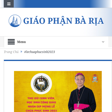
Menu
Trang Chủ
#lechuaphucsinh2023