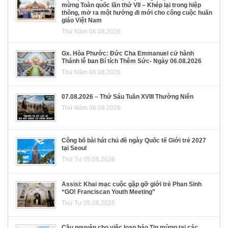
mừng Toàn quốc lần thứ VII – Khép lại trong hiệp
thông, mở ra một hướng đi mới cho công cuộc huấn
giáo Việt Nam
Thứ Năm 06.08.2026
Gx. Hòa Phước: Đức Cha Emmanuel cử hành
Thánh lễ ban Bí tích Thêm Sức- Ngày 06.08.2026
Thứ Năm 06.08.2026
07.08.2026 – Thứ Sáu Tuần XVIII Thường Niên
Thứ Năm 06.08.2026
Công bố bài hát chủ đề ngày Quốc tế Giới trẻ 2027
tại Seoul
Thứ Tư 05.08.2026
Assisi: Khai mạc cuộc gặp gỡ giới trẻ Phan Sinh
“GO! Franciscan Youth Meeting”
Thứ Tư 05.08.2026
Cầu nguyện cho việc loan báo Tin mừng tại các