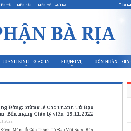
Thứ sá
YÊN ĐỀ
LIÊN KẾT
LIÊN HỆ – GỬI BÀI
THÁNH KINH – GIÁO LÝ
PHỤNG VỤ
HÔN NHÂN – GIA
ung Đồng: Mừng lễ Các Thánh Tử Đạo
m- Bổn mạng Giáo lý viên- 13.11.2022
.11.2022
 Đồng: Mừng lễ Các Thánh Tử Đạo Việt Nam- Bổn