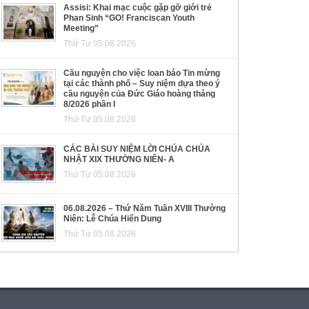
Assisi: Khai mạc cuộc gặp gỡ giới trẻ
Phan Sinh “GO! Franciscan Youth
Meeting”
Thứ Tư 05.08.2026
Cầu nguyện cho việc loan báo Tin mừng
tại các thành phố – Suy niệm dựa theo ý
cầu nguyện của Đức Giáo hoàng tháng
8/2026 phần I
Thứ Tư 05.08.2026
CÁC BÀI SUY NIỆM LỜI CHÚA CHÚA
NHẬT XIX THƯỜNG NIÊN- A
Thứ Tư 05.08.2026
06.08.2026 – Thứ Năm Tuần XVIII Thường
Niên: Lễ Chúa Hiển Dung
Thứ Tư 05.08.2026