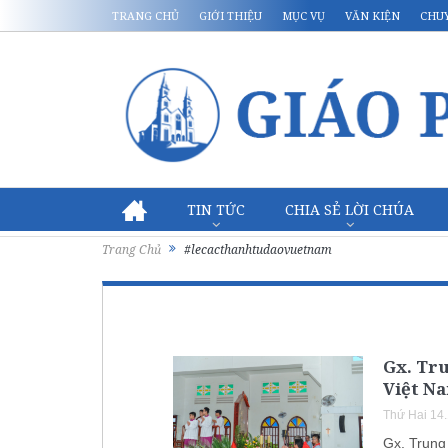
TRANG CHỦ
GIỚI THIỆU
MỤC VỤ
VĂN KIỆN
CHU
TIN TỨC
CHIA SẺ LỜI CHÚA
Trang Chủ
#lecacthanhtudaovuetnam
Gx. Tr
Việt Na
Thứ Hai 14
Gx. Trung