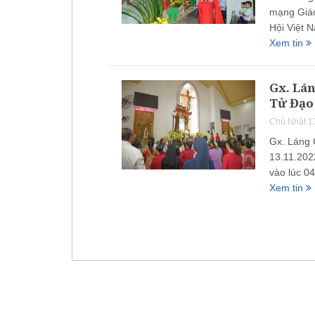
mạng Giáo
Hội Việt 
Xem tin
Gx. Lá
Tử Đạo 
Chủ Nhật 1
Gx. Láng 
13.11.202
vào lúc 0
Xem tin