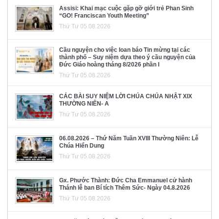
Assisi: Khai mạc cuộc gặp gỡ giới trẻ Phan Sinh
“GO! Franciscan Youth Meeting”
Thứ Tư 05.08.2026
Cầu nguyện cho việc loan báo Tin mừng tại các
thành phố – Suy niệm dựa theo ý cầu nguyện của
Đức Giáo hoàng tháng 8/2026 phần I
Thứ Tư 05.08.2026
CÁC BÀI SUY NIỆM LỜI CHÚA CHÚA NHẬT XIX
THƯỜNG NIÊN- A
Thứ Tư 05.08.2026
06.08.2026 – Thứ Năm Tuần XVIII Thường Niên: Lễ
Chúa Hiển Dung
Thứ Tư 05.08.2026
Gx. Phước Thành: Đức Cha Emmanuel cử hành
Thánh lễ ban Bí tích Thêm Sức- Ngày 04.8.2026
Thứ Tư 05.08.2026