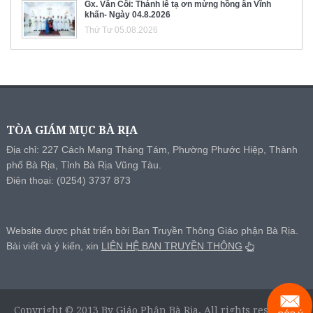
Gx. Văn Côi: Thánh lễ tạ ơn mừng hồng ân Vĩnh
khấn- Ngày 04.8.2026
Thứ Tư 05.08.2026
TÒA GIÁM MỤC BÀ RỊA
Địa chỉ: 227 Cách Mạng Tháng Tám, Phường Phước Hiệp, Thành
phố Bà Rịa, Tỉnh Bà Rịa Vũng Tàu.
Điện thoại: (0254) 3737 873
Website được phát triển bởi Ban Truyền Thông Giáo phận Bà Rịa.
Bài viết và ý kiến, xin
LIÊN HỆ BAN TRUYỀN THÔNG
Copyright © 2013 By Giáo Phận Bà Rịa, All rights reserved.