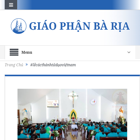
Menu
Trang Chủ
#lễcácthánhtửđạoviệtnam