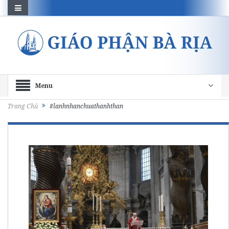
Menu
Trang Chủ
#lanhnhanchuathanhthan