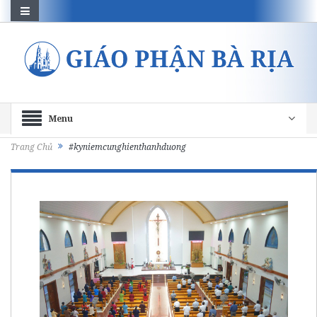
Menu
Trang Chủ
#kyniemcunghienthanhduong