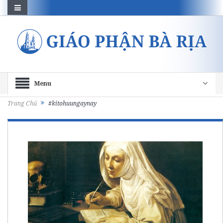
Menu
Trang Chủ
#kitohuungaynay