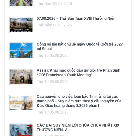
Thứ Năm 06.08.2026
07.08.2026 – Thứ Sáu Tuần XVIII Thường Niên
Thứ Năm 06.08.2026
Công bố bài hát chủ đề ngày Quốc tế Giới trẻ 2027
tại Seoul
Thứ Tư 05.08.2026
Assisi: Khai mạc cuộc gặp gỡ giới trẻ Phan Sinh
“GO! Franciscan Youth Meeting”
Thứ Tư 05.08.2026
Cầu nguyện cho việc loan báo Tin mừng tại các
thành phố – Suy niệm dựa theo ý cầu nguyện của
Đức Giáo hoàng tháng 8/2026 phần I
Thứ Tư 05.08.2026
CÁC BÀI SUY NIỆM LỜI CHÚA CHÚA NHẬT XIX
THƯỜNG NIÊN- A