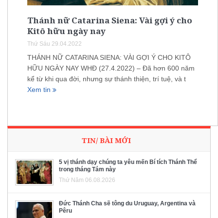
Thánh nữ Catarina Siena: Vài gợi ý cho
Kitô hữu ngày nay
Thứ Sáu 29.04.2022
THÁNH NỮ CATARINA SIENA: VÀI GỢI Ý CHO KITÔ
HỮU NGÀY NAY WHĐ (27.4.2022) – Đã hơn 600 năm
kể từ khi qua đời, nhưng sự thánh thiện, trí tuệ, và t
Xem tin
TIN/ BÀI MỚI
5 vị thánh dạy chúng ta yêu mến Bí tích Thánh Thể
trong tháng Tám này
Thứ Năm 06.08.2026
Đức Thánh Cha sẽ tông du Uruguay, Argentina và
Pêru