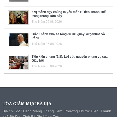
5 vị thánh dạy chúng ta yêu mến Bí tích Thánh Thể
trong tháng Tám này
Thứ Năm 06.08.2026
Đức Thánh Cha sẽ tông du Uruguay, Argentina và
Pêru
Thứ Năm 06.08.2026
Tiếp kiến chung (5/8): Lời cầu nguyện phụng vụ của
Giáo hội
Thứ Năm 06.08.2026
TÒA GIÁM MỤC BÀ RỊA
Địa chỉ: 227 Cách Mạng Tháng Tám, Phường Phước Hiệp, Thành
phố Bà Rịa, Tỉnh Bà Rịa Vũng Tàu.