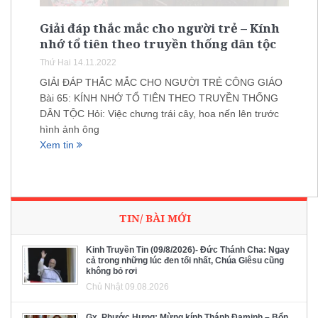
Giải đáp thắc mắc cho người trẻ – Kính
nhớ tổ tiên theo truyền thống dân tộc
Thứ Hai 14.11.2022
GIẢI ĐÁP THẮC MẮC CHO NGƯỜI TRẺ CÔNG GIÁO
Bài 65: KÍNH NHỚ TỔ TIÊN THEO TRUYỀN THỐNG
DÂN TỘC Hỏi: Việc chưng trái cây, hoa nến lên trước
hình ảnh ông
Xem tin
TIN/ BÀI MỚI
Kinh Truyền Tin (09/8/2026)- Đức Thánh Cha: Ngay
cả trong những lúc đen tối nhất, Chúa Giêsu cũng
không bỏ rơi
Chủ Nhật 09.08.2026
Gx. Phước Hưng: Mừng kính Thánh Đaminh – Bổn