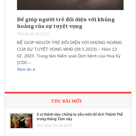
Để giúp người trẻ đối diện với khủng
hoảng của sự tuyệt vọng
Thứ Ba 09.05.2023
ĐỂ GIÚP NGƯỜI TRẺ ĐỐI DIỆN VỚI KHỦNG HOẢNG
CỦA SỰ TUYỆT VỌNG WHĐ (08.5.2023) – Hôm 13.
02. 2023, Trung tâm Kiểm soát Dịch bệnh của Hoa Kỳ
(CDC –
Xem tin
TIN/ BÀI MỚI
5 vị thánh dạy chúng ta yêu mến Bí tích Thánh Thể
trong tháng Tám này
Thứ Năm 06.08.2026