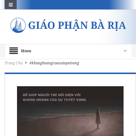
Menu
Trang Chủ
#khunghoangcuasutuyetvong