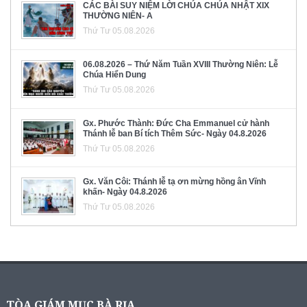
CÁC BÀI SUY NIỆM LỜI CHÚA CHÚA NHẬT XIX
THƯỜNG NIÊN- A
Thứ Tư 05.08.2026
06.08.2026 – Thứ Năm Tuần XVIII Thường Niên: Lễ
Chúa Hiển Dung
Thứ Tư 05.08.2026
Gx. Phước Thành: Đức Cha Emmanuel cử hành
Thánh lễ ban Bí tích Thêm Sức- Ngày 04.8.2026
Thứ Tư 05.08.2026
Gx. Văn Côi: Thánh lễ tạ ơn mừng hồng ân Vĩnh
khấn- Ngày 04.8.2026
Thứ Tư 05.08.2026
TÒA GIÁM MỤC BÀ RỊA