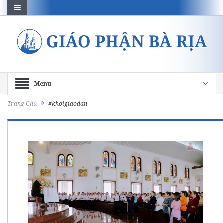
Menu
Trang Chủ
#khoigiaodan