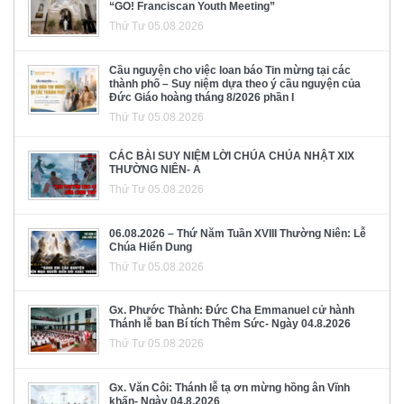
“GO! Franciscan Youth Meeting”
Thứ Tư 05.08.2026
Cầu nguyện cho việc loan báo Tin mừng tại các
thành phố – Suy niệm dựa theo ý cầu nguyện của
Đức Giáo hoàng tháng 8/2026 phần I
Thứ Tư 05.08.2026
CÁC BÀI SUY NIỆM LỜI CHÚA CHÚA NHẬT XIX
THƯỜNG NIÊN- A
Thứ Tư 05.08.2026
06.08.2026 – Thứ Năm Tuần XVIII Thường Niên: Lễ
Chúa Hiển Dung
Thứ Tư 05.08.2026
Gx. Phước Thành: Đức Cha Emmanuel cử hành
Thánh lễ ban Bí tích Thêm Sức- Ngày 04.8.2026
Thứ Tư 05.08.2026
Gx. Văn Côi: Thánh lễ tạ ơn mừng hồng ân Vĩnh
khấn- Ngày 04.8.2026