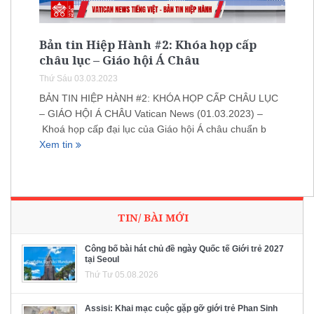
Bản tin Hiệp Hành #2: Khóa họp cấp
châu lục – Giáo hội Á Châu
Thứ Sáu 03.03.2023
BẢN TIN HIỆP HÀNH #2: KHÓA HỌP CẤP CHÂU LỤC
– GIÁO HỘI Á CHÂU Vatican News (01.03.2023) –
Khoá họp cấp đại lục của Giáo hội Á châu chuẩn b
Xem tin
TIN/ BÀI MỚI
Công bố bài hát chủ đề ngày Quốc tế Giới trẻ 2027
tại Seoul
Thứ Tư 05.08.2026
Assisi: Khai mạc cuộc gặp gỡ giới trẻ Phan Sinh