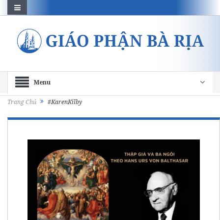
Menu
Trang Chủ
#KarenKilby