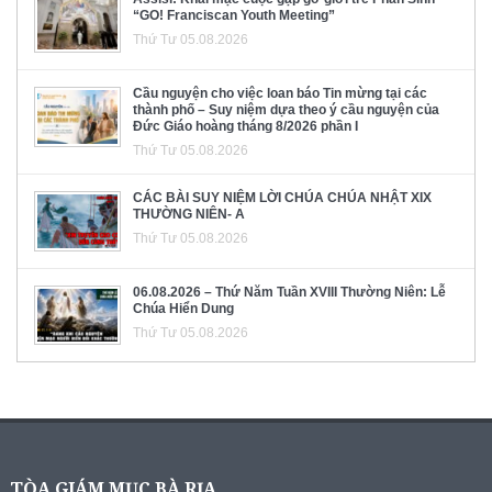
“GO! Franciscan Youth Meeting”
Thứ Tư 05.08.2026
Cầu nguyện cho việc loan báo Tin mừng tại các
thành phố – Suy niệm dựa theo ý cầu nguyện của
Đức Giáo hoàng tháng 8/2026 phần I
Thứ Tư 05.08.2026
CÁC BÀI SUY NIỆM LỜI CHÚA CHÚA NHẬT XIX
THƯỜNG NIÊN- A
Thứ Tư 05.08.2026
06.08.2026 – Thứ Năm Tuần XVIII Thường Niên: Lễ
Chúa Hiển Dung
Thứ Tư 05.08.2026
TÒA GIÁM MỤC BÀ RỊA