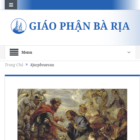
Menu
Trang Chủ
#jacpbvaesau