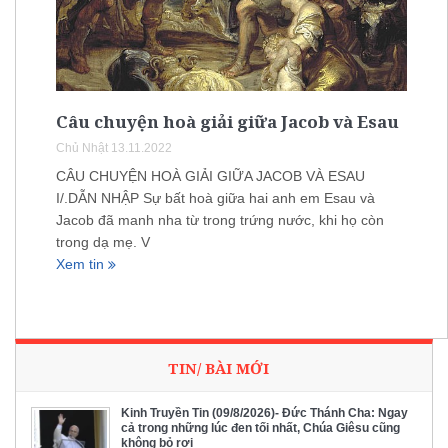
Câu chuyện hoà giải giữa Jacob và Esau
Chủ Nhật 13.11.2022
CÂU CHUYỆN HOÀ GIẢI GIỮA JACOB VÀ ESAU
I/.DẪN NHẬP Sự bất hoà giữa hai anh em Esau và
Jacob đã manh nha từ trong trứng nước, khi họ còn
trong dạ mẹ. V
Xem tin
TIN/ BÀI MỚI
Kinh Truyền Tin (09/8/2026)- Đức Thánh Cha: Ngay
cả trong những lúc đen tối nhất, Chúa Giêsu cũng
không bỏ rơi