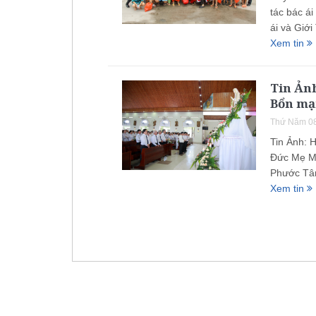
tác bác á
ái và Giớ
Xem tin
Tin Ản
Bổn mạ
Thứ Năm 08
Tin Ảnh: 
Đức Mẹ Mâ
Phước Tân
Xem tin