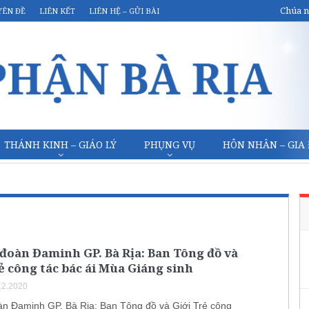
Chúa n
YÊN ĐỀ
LIÊN KẾT
LIÊN HỆ – GỬI BÀI
THÁNH KINH – GIÁO LÝ
PHỤNG VỤ
HÔN NHÂN – GIA
đoàn Đaminh GP. Bà Rịa: Ban Tông đồ và
ẻ công tác bác ái Mùa Giáng sinh
12.2020
n Đaminh GP. Bà Rịa: Ban Tông đồ và Giới Trẻ công