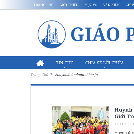
TRANG CHỦ
GIỚI THIỆU
MỤC VỤ
VĂN KIỆN
CHU
TIN TỨC
CHIA SẺ LỜI CHÚA
Trang Chủ
#huynhđoànđaminhbàrịa
Huynh 
Giới Tr
Thứ Ba 22.
Huynh đoà