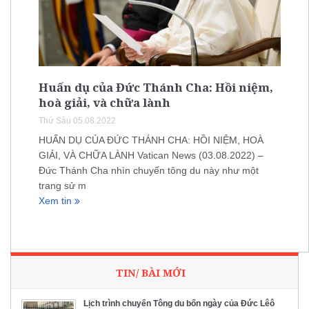
Huấn dụ của Đức Thánh Cha: Hồi niệm,
hoà giải, và chữa lành
Thứ Sáu 05.08.2022
HUẤN DỤ CỦA ĐỨC THÁNH CHA: HỒI NIỆM, HOÀ
GIẢI, VÀ CHỮA LÀNH Vatican News (03.08.2022) –
Đức Thánh Cha nhìn chuyến tông du này như một
trang sử m
Xem tin
TIN/ BÀI MỚI
Lịch trình chuyến Tông du bốn ngày của Đức Lêô