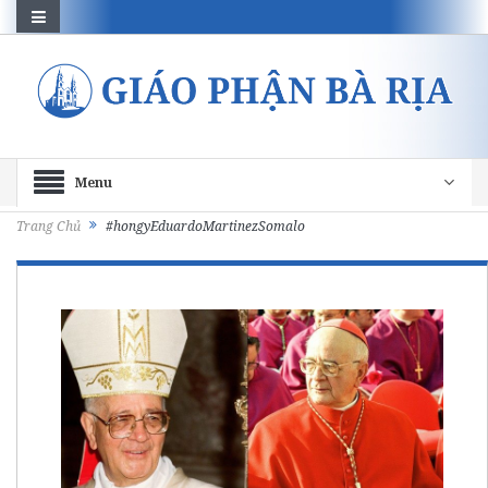
Menu
Trang Chủ
#hongyEduardoMartinezSomalo