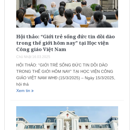
Hội thảo: “Giới trẻ sống đức tin dồi dào
trong thế giới hôm nay” tại Học viện
Công giáo Việt Nam
Chủ Nhật 16.03.2025
HỘI THẢO: “GIỚI TRẺ SỐNG ĐỨC TIN DỒI DÀO
TRONG THẾ GIỚI HÔM NAY” TẠI HỌC VIỆN CÔNG
GIÁO VIỆT NAM WHĐ (15/3/2025) – Ngày 15/3/2025,
hội thả
Xem tin