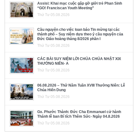
Assisi: Khai mạc cuộc gặp gỡ giới trẻ Phan Sinh
“GO! Franciscan Youth Meeting”
Thứ Tư 05.08.2026
Cầu nguyện cho việc loan báo Tin mừng tại các
thành phố – Suy niệm dựa theo ý cầu nguyện của
Đức Giáo hoàng tháng 8/2026 phần I
Thứ Tư 05.08.2026
CÁC BÀI SUY NIỆM LỜI CHÚA CHÚA NHẬT XIX
THƯỜNG NIÊN- A
Thứ Tư 05.08.2026
06.08.2026 – Thứ Năm Tuần XVIII Thường Niên: Lễ
Chúa Hiển Dung
Thứ Tư 05.08.2026
Gx. Phước Thành: Đức Cha Emmanuel cử hành
Thánh lễ ban Bí tích Thêm Sức- Ngày 04.8.2026
Thứ Tư 05.08.2026