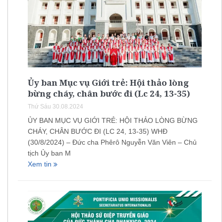
Ủy ban Mục vụ Giới trẻ: Hội thảo lòng
bừng cháy, chân bước đi (Lc 24, 13-35)
Thứ Sáu 30.08.2024
ỦY BAN MỤC VỤ GIỚI TRẺ: HỘI THẢO LÒNG BỪNG
CHÁY, CHÂN BƯỚC ĐI (LC 24, 13-35) WHĐ
(30/8/2024) – Đức cha Phêrô Nguyễn Văn Viên – Chủ
tịch Ủy ban M
Xem tin