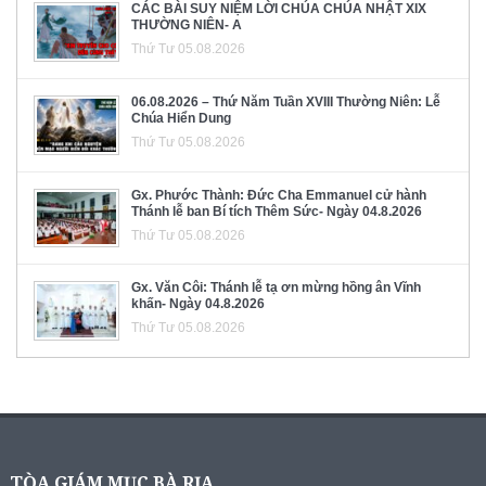
CÁC BÀI SUY NIỆM LỜI CHÚA CHÚA NHẬT XIX
THƯỜNG NIÊN- A
Thứ Tư 05.08.2026
06.08.2026 – Thứ Năm Tuần XVIII Thường Niên: Lễ
Chúa Hiển Dung
Thứ Tư 05.08.2026
Gx. Phước Thành: Đức Cha Emmanuel cử hành
Thánh lễ ban Bí tích Thêm Sức- Ngày 04.8.2026
Thứ Tư 05.08.2026
Gx. Văn Côi: Thánh lễ tạ ơn mừng hồng ân Vĩnh
khấn- Ngày 04.8.2026
Thứ Tư 05.08.2026
TÒA GIÁM MỤC BÀ RỊA