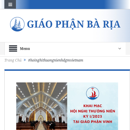
Menu
Trang Chủ
#hoinghithuongnienhdgmvietnam