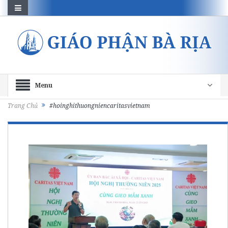
Menu
Trang Chủ
#hoinghithuongniencaritasvietnam