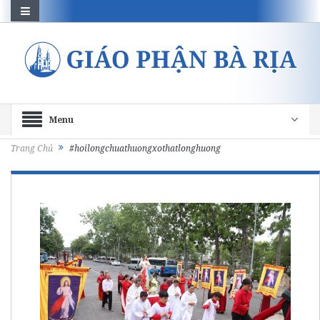
Menu
Trang Chủ
#hoilongchuathuongxothatlonghuong