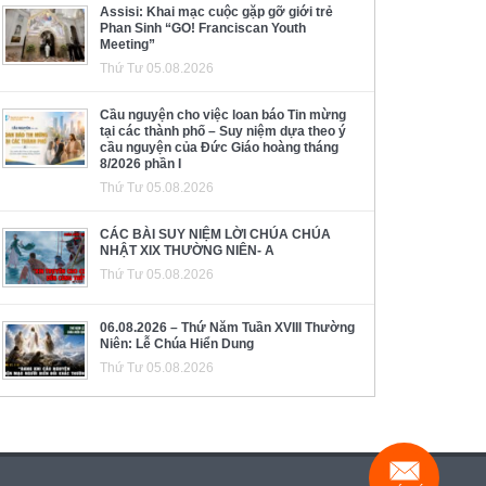
Assisi: Khai mạc cuộc gặp gỡ giới trẻ
Phan Sinh “GO! Franciscan Youth
Meeting”
Thứ Tư 05.08.2026
Cầu nguyện cho việc loan báo Tin mừng
tại các thành phố – Suy niệm dựa theo ý
cầu nguyện của Đức Giáo hoàng tháng
8/2026 phần I
Thứ Tư 05.08.2026
CÁC BÀI SUY NIỆM LỜI CHÚA CHÚA
NHẬT XIX THƯỜNG NIÊN- A
Thứ Tư 05.08.2026
06.08.2026 – Thứ Năm Tuần XVIII Thường
Niên: Lễ Chúa Hiển Dung
Thứ Tư 05.08.2026