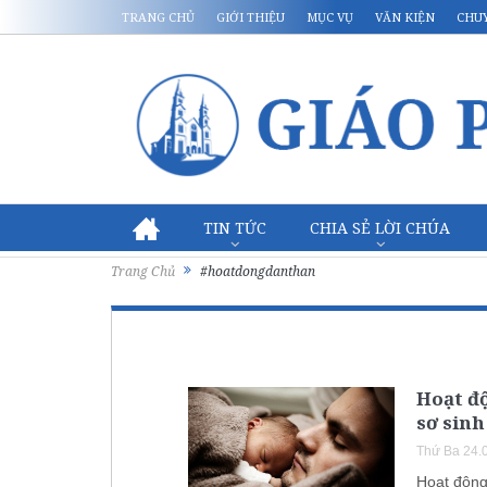
TRANG CHỦ
GIỚI THIỆU
MỤC VỤ
VĂN KIỆN
CHU
TIN TỨC
CHIA SẺ LỜI CHÚA
Trang Chủ
#hoatdongdanthan
Hoạt đ
sơ sinh
Thứ Ba 24.
Hoạt động