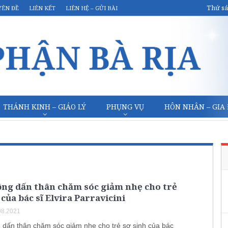
Thứ sá
YÊN ĐỀ
LIÊN KẾT
LIÊN HỆ – GỬI BÀI
THÁNH KINH – GIÁO LÝ
PHỤNG VỤ
HÔN NHÂN – GIA
ộng dấn thân chăm sóc giảm nhẹ cho trẻ
 của bác sĩ Elvira Parravicini
08.2021
 dấn thân chăm sóc giảm nhẹ cho trẻ sơ sinh của bác