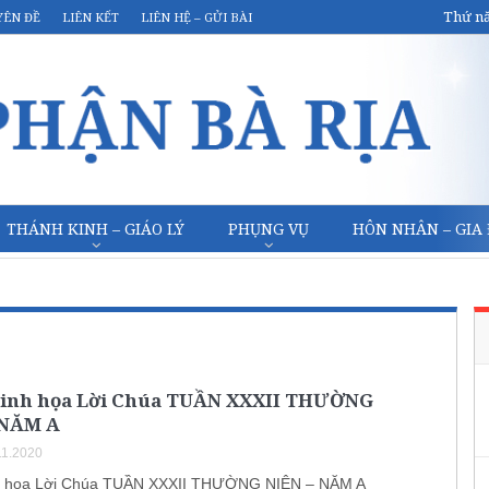
Thứ nă
YÊN ĐỀ
LIÊN KẾT
LIÊN HỆ – GỬI BÀI
THÁNH KINH – GIÁO LÝ
PHỤNG VỤ
HÔN NHÂN – GIA
inh họa Lời Chúa TUẦN XXXII THƯỜNG
 NĂM A
11.2020
h họa Lời Chúa TUẦN XXXII THƯỜNG NIÊN – NĂM A