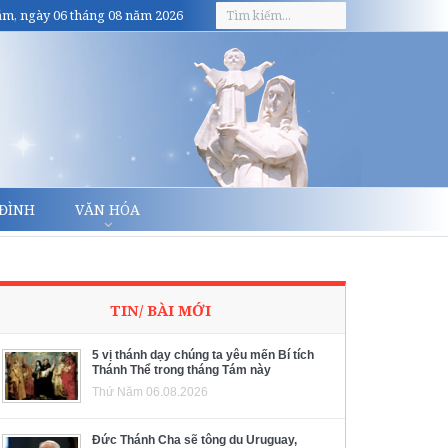
m, ngày 06 tháng 08 năm 2026
 ĐÌNH
VĂN HÓA
TIN/ BÀI MỚI
5 vị thánh dạy chúng ta yêu mến Bí tích
Thánh Thể trong tháng Tám này
Thứ Năm 06.08.2026
Đức Thánh Cha sẽ tông du Uruguay,