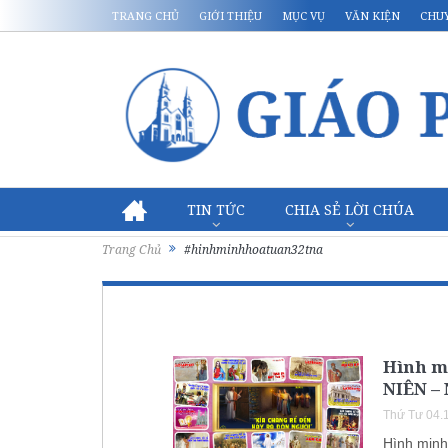
TRANG CHỦ
GIỚI THIỆU
MỤC VỤ
VĂN KIỆN
CHU
TIN TỨC
CHIA SẺ LỜI CHÚA
Trang Chủ
#hinhminhhoatuan32tna
Hình m
NIÊN –
Thứ Tư 04.
Hình min