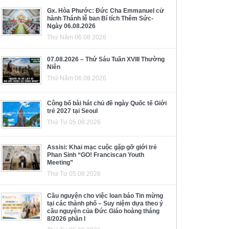
Gx. Hòa Phước: Đức Cha Emmanuel cử
hành Thánh lễ ban Bí tích Thêm Sức-
Ngày 06.08.2026
Thứ Năm 06.08.2026
07.08.2026 – Thứ Sáu Tuần XVIII Thường
Niên
Thứ Năm 06.08.2026
Công bố bài hát chủ đề ngày Quốc tế Giới
trẻ 2027 tại Seoul
Thứ Tư 05.08.2026
Assisi: Khai mạc cuộc gặp gỡ giới trẻ
Phan Sinh “GO! Franciscan Youth
Meeting”
Thứ Tư 05.08.2026
Cầu nguyện cho việc loan báo Tin mừng
tại các thành phố – Suy niệm dựa theo ý
cầu nguyện của Đức Giáo hoàng tháng
8/2026 phần I