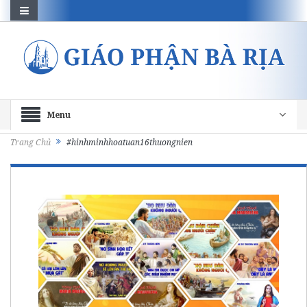
Menu
Trang Chủ
#hinhminhhoatuan16thuongnien