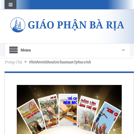
Menu
Trang Chủ
#hinhminhhoaloichuatuan7phucsinh