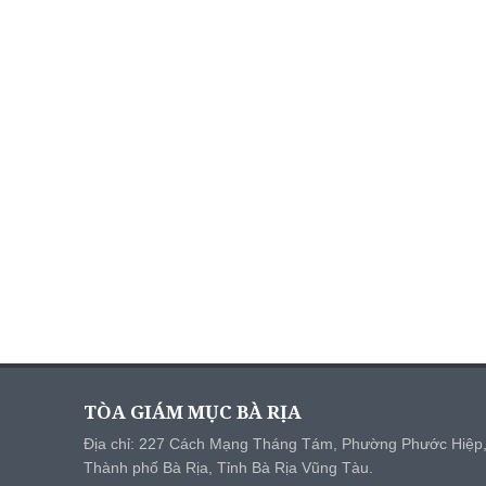
TÒA GIÁM MỤC BÀ RỊA
Địa chỉ: 227 Cách Mạng Tháng Tám, Phường Phước Hiệp
Thành phố Bà Rịa, Tỉnh Bà Rịa Vũng Tàu.