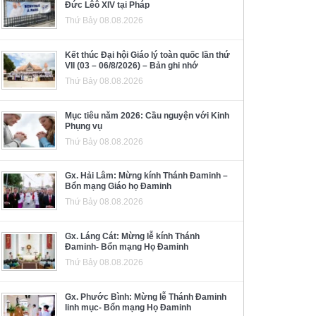
Đức Lêô XIV tại Pháp
Thứ Bảy 08.08.2026
Kết thúc Đại hội Giáo lý toàn quốc lần thứ
VII (03 – 06/8/2026) – Bản ghi nhớ
Thứ Bảy 08.08.2026
Mục tiêu năm 2026: Cầu nguyện với Kinh
Phụng vụ
Thứ Bảy 08.08.2026
Gx. Hải Lâm: Mừng kính Thánh Đaminh –
Bổn mạng Giáo họ Đaminh
Thứ Bảy 08.08.2026
Gx. Láng Cát: Mừng lễ kính Thánh
Đaminh- Bổn mạng Họ Đaminh
Thứ Bảy 08.08.2026
Gx. Phước Bình: Mừng lễ Thánh Đaminh
linh mục- Bổn mạng Họ Đaminh