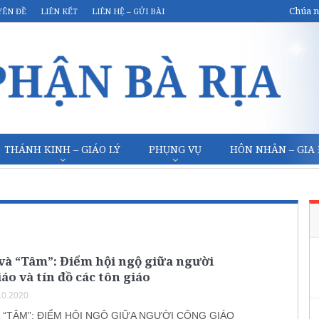
Chúa n
YÊN ĐỀ
LIÊN KẾT
LIÊN HỆ – GỬI BÀI
THÁNH KINH – GIÁO LÝ
PHỤNG VỤ
HÔN NHÂN – GIA
và “Tâm”: Điểm hội ngộ giữa người
áo và tín đồ các tôn giáo
10.2020
À “TÂM”: ĐIỂM HỘI NGỘ GIỮA NGƯỜI CÔNG GIÁO