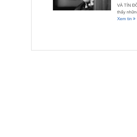
VÀ TÍN Đ
thấy nhữn
Xem tin