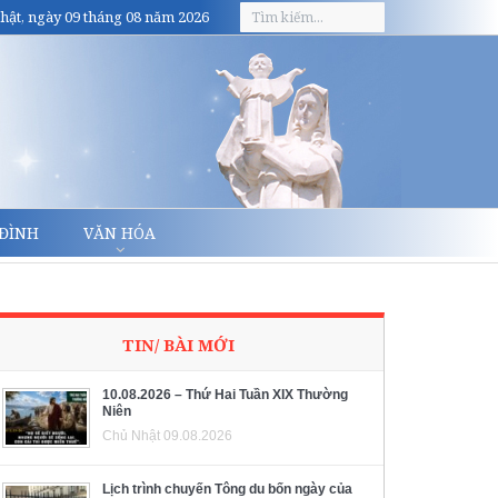
hật, ngày 09 tháng 08 năm 2026
 ĐÌNH
VĂN HÓA
TIN/ BÀI MỚI
10.08.2026 – Thứ Hai Tuần XIX Thường
Niên
Chủ Nhật 09.08.2026
Lịch trình chuyến Tông du bốn ngày của