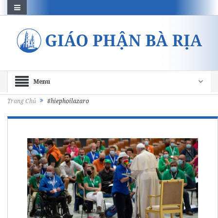
Menu
Trang Chủ
#hiephoilazaro