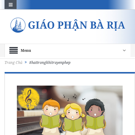
Menu
Trang Chủ
#hattrongkhitruyenphep