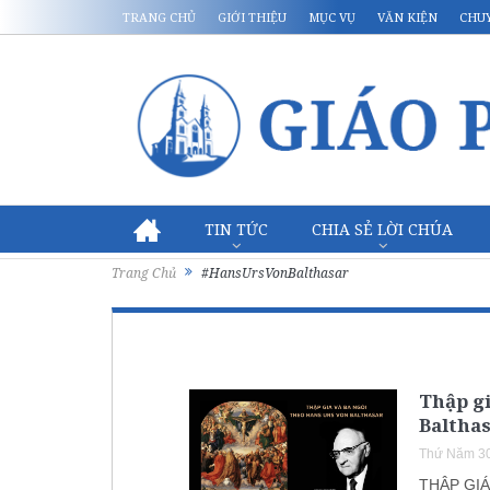
TRANG CHỦ
GIỚI THIỆU
MỤC VỤ
VĂN KIỆN
CHU
TIN TỨC
CHIA SẺ LỜI CHÚA
Trang Chủ
#HansUrsVonBalthasar
Thập gi
Baltha
Thứ Năm 30
THẬP GIÁ