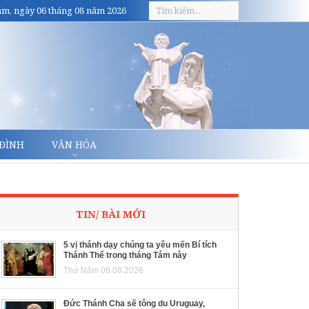
m, ngày 06 tháng 08 năm 2026
 ĐÌNH
VĂN HÓA
TIN/ BÀI MỚI
5 vị thánh dạy chúng ta yêu mến Bí tích
Thánh Thể trong tháng Tám này
Thứ Năm 06.08.2026
Đức Thánh Cha sẽ tông du Uruguay,