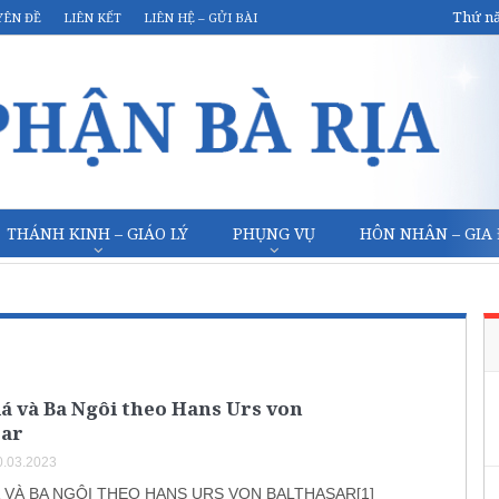
Thứ nă
YÊN ĐỀ
LIÊN KẾT
LIÊN HỆ – GỬI BÀI
THÁNH KINH – GIÁO LÝ
PHỤNG VỤ
HÔN NHÂN – GIA
á và Ba Ngôi theo Hans Urs von
sar
.03.2023
 VÀ BA NGÔI THEO HANS URS VON BALTHASAR[1]