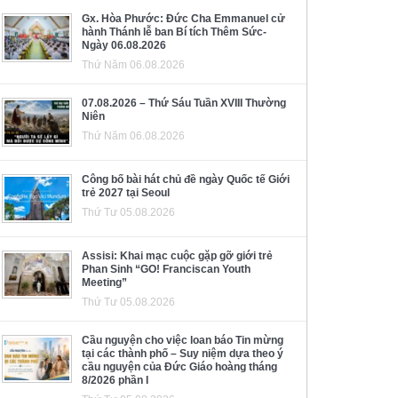
Gx. Hòa Phước: Đức Cha Emmanuel cử
hành Thánh lễ ban Bí tích Thêm Sức-
Ngày 06.08.2026
Thứ Năm 06.08.2026
07.08.2026 – Thứ Sáu Tuần XVIII Thường
Niên
Thứ Năm 06.08.2026
Công bố bài hát chủ đề ngày Quốc tế Giới
trẻ 2027 tại Seoul
Thứ Tư 05.08.2026
Assisi: Khai mạc cuộc gặp gỡ giới trẻ
Phan Sinh “GO! Franciscan Youth
Meeting”
Thứ Tư 05.08.2026
Cầu nguyện cho việc loan báo Tin mừng
tại các thành phố – Suy niệm dựa theo ý
cầu nguyện của Đức Giáo hoàng tháng
8/2026 phần I