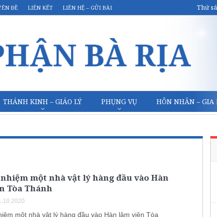
Thứ sá
YÊN ĐỀ
LIÊN KẾT
LIÊN HỆ – GỬI BÀI
THÁNH KINH – GIÁO LÝ
PHỤNG VỤ
HÔN NHÂN – GIA
 nhiệm một nhà vật lý hàng đầu vào Hàn
ện Tòa Thánh
.10.2020
iệm một nhà vật lý hàng đầu vào Hàn lâm viện Tòa