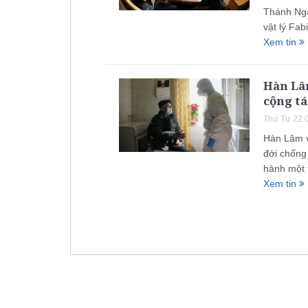
Thánh Ngà
vật lý Fab
Xem tin
Hàn Lâ
cộng tá
Thứ Tư 22.
Hàn Lâm v
đới chống
hành một t
Xem tin