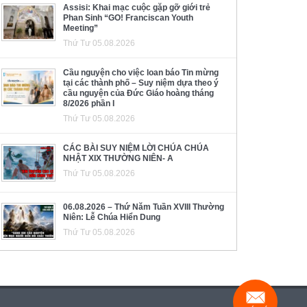
Assisi: Khai mạc cuộc gặp gỡ giới trẻ
Phan Sinh “GO! Franciscan Youth
Meeting”
Thứ Tư 05.08.2026
Cầu nguyện cho việc loan báo Tin mừng
tại các thành phố – Suy niệm dựa theo ý
cầu nguyện của Đức Giáo hoàng tháng
8/2026 phần I
Thứ Tư 05.08.2026
CÁC BÀI SUY NIỆM LỜI CHÚA CHÚA
NHẬT XIX THƯỜNG NIÊN- A
Thứ Tư 05.08.2026
06.08.2026 – Thứ Năm Tuần XVIII Thường
Niên: Lễ Chúa Hiển Dung
Thứ Tư 05.08.2026