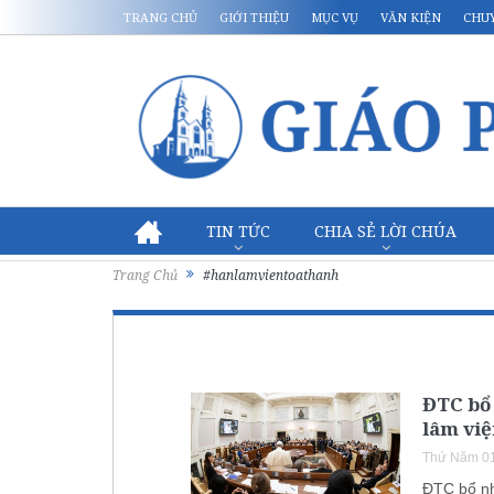
TRANG CHỦ
GIỚI THIỆU
MỤC VỤ
VĂN KIỆN
CHU
TIN TỨC
CHIA SẺ LỜI CHÚA
Trang Chủ
#hanlamvientoathanh
ĐTC bổ
lâm vi
Thứ Năm 01
ĐTC bổ nh