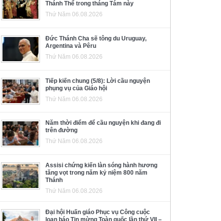
Thánh Thể trong tháng Tám này
Thứ Năm 06.08.2026
Đức Thánh Cha sẽ tông du Uruguay,
Argentina và Pêru
Thứ Năm 06.08.2026
Tiếp kiến chung (5/8): Lời cầu nguyện
phụng vụ của Giáo hội
Thứ Năm 06.08.2026
Năm thời điểm để cầu nguyện khi đang đi
trên đường
Thứ Năm 06.08.2026
Assisi chứng kiến làn sóng hành hương
tăng vọt trong năm kỷ niệm 800 năm
Thánh
Thứ Năm 06.08.2026
Đại hội Huấn giáo Phục vụ Công cuộc
loan báo Tin mừng Toàn quốc lần thứ VII –