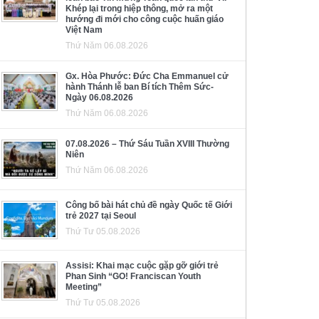
Khép lại trong hiệp thông, mở ra một
hướng đi mới cho công cuộc huấn giáo
Việt Nam
Thứ Năm 06.08.2026
Gx. Hòa Phước: Đức Cha Emmanuel cử
hành Thánh lễ ban Bí tích Thêm Sức-
Ngày 06.08.2026
Thứ Năm 06.08.2026
07.08.2026 – Thứ Sáu Tuần XVIII Thường
Niên
Thứ Năm 06.08.2026
Công bố bài hát chủ đề ngày Quốc tế Giới
trẻ 2027 tại Seoul
Thứ Tư 05.08.2026
Assisi: Khai mạc cuộc gặp gỡ giới trẻ
Phan Sinh “GO! Franciscan Youth
Meeting”
Thứ Tư 05.08.2026