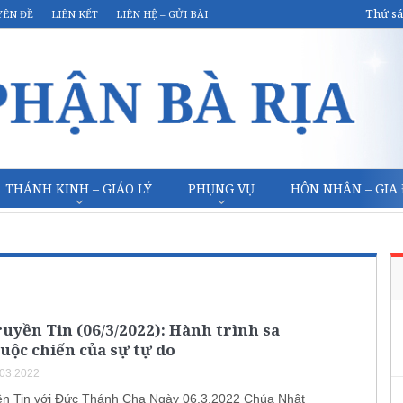
Thứ sá
YÊN ĐỀ
LIÊN KẾT
LIÊN HỆ – GỬI BÀI
THÁNH KINH – GIÁO LÝ
PHỤNG VỤ
HÔN NHÂN – GIA
uyền Tin (06/3/2022): Hành trình sa
uộc chiến của sự tự do
.03.2022
ền Tin với Đức Thánh Cha Ngày 06.3.2022 Chúa Nhật