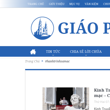
TRANG CHỦ
GIỚI THIỆU
MỤC VỤ
VĂN KIỆN
CHU
TIN TỨC
CHIA SẺ LỜI CHÚA
Trang Chủ
#hanhtrinhsamac
Kinh Tr
mạc – C
Thứ Hai 07
Kinh Truy