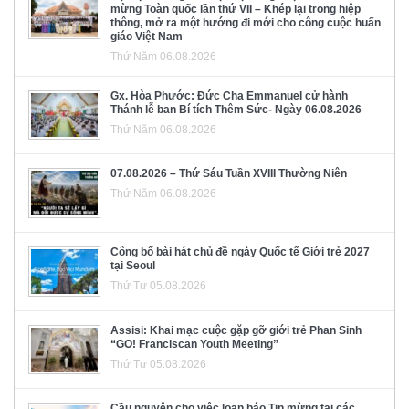
mừng Toàn quốc lần thứ VII – Khép lại trong hiệp
thông, mở ra một hướng đi mới cho công cuộc huấn
giáo Việt Nam
Thứ Năm 06.08.2026
Gx. Hòa Phước: Đức Cha Emmanuel cử hành
Thánh lễ ban Bí tích Thêm Sức- Ngày 06.08.2026
Thứ Năm 06.08.2026
07.08.2026 – Thứ Sáu Tuần XVIII Thường Niên
Thứ Năm 06.08.2026
Công bố bài hát chủ đề ngày Quốc tế Giới trẻ 2027
tại Seoul
Thứ Tư 05.08.2026
Assisi: Khai mạc cuộc gặp gỡ giới trẻ Phan Sinh
“GO! Franciscan Youth Meeting”
Thứ Tư 05.08.2026
Cầu nguyện cho việc loan báo Tin mừng tại các