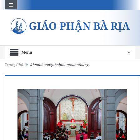
Menu
Trang Chủ
#hanhhuongnhahthomodauthang