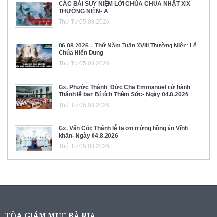
CÁC BÀI SUY NIỆM LỜI CHÚA CHÚA NHẬT XIX
THƯỜNG NIÊN- A
Thứ Tư 05.08.2026
06.08.2026 – Thứ Năm Tuần XVIII Thường Niên: Lễ
Chúa Hiển Dung
Thứ Tư 05.08.2026
Gx. Phước Thành: Đức Cha Emmanuel cử hành
Thánh lễ ban Bí tích Thêm Sức- Ngày 04.8.2026
Thứ Tư 05.08.2026
Gx. Văn Côi: Thánh lễ tạ ơn mừng hồng ân Vĩnh
khấn- Ngày 04.8.2026
Thứ Tư 05.08.2026
TÒA GIÁM MỤC BÀ RỊA