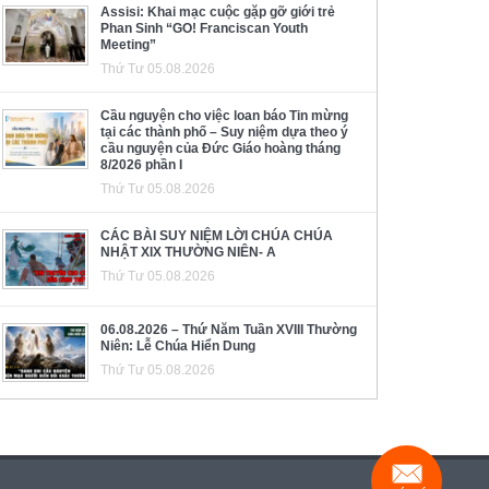
Assisi: Khai mạc cuộc gặp gỡ giới trẻ
Phan Sinh “GO! Franciscan Youth
Meeting”
Thứ Tư 05.08.2026
Cầu nguyện cho việc loan báo Tin mừng
tại các thành phố – Suy niệm dựa theo ý
cầu nguyện của Đức Giáo hoàng tháng
8/2026 phần I
Thứ Tư 05.08.2026
CÁC BÀI SUY NIỆM LỜI CHÚA CHÚA
NHẬT XIX THƯỜNG NIÊN- A
Thứ Tư 05.08.2026
06.08.2026 – Thứ Năm Tuần XVIII Thường
Niên: Lễ Chúa Hiển Dung
Thứ Tư 05.08.2026