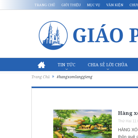
TRANG CHỦ
GIỚI THIỆU
MỤC VỤ
VĂN KIỆN
CHU
TIN TỨC
CHIA SẺ LỜI CHÚA
Trang Chủ
#hangxomlanggieng
Hàng x
Thứ Hai 11
HÀNG XÓM
thôn quê 