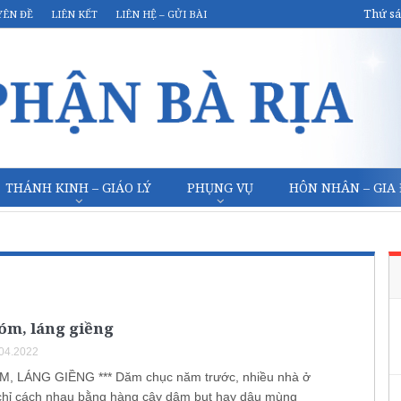
Thứ sá
YÊN ĐỀ
LIÊN KẾT
LIÊN HỆ – GỬI BÀI
THÁNH KINH – GIÁO LÝ
PHỤNG VỤ
HÔN NHÂN – GIA
óm, láng giềng
.04.2022
, LÁNG GIỀNG *** Dăm chục năm trước, nhiều nhà ở
chỉ cách nhau bằng hàng cây dâm bụt hay dậu mùng