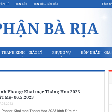
Thứ nă
YÊN ĐỀ
LIÊN KẾT
LIÊN HỆ – GỬI BÀI
THÁNH KINH – GIÁO LÝ
PHỤNG VỤ
HÔN NHÂN – GIA
anh Phong: Khai mạc Tháng Hoa 2023
c Mẹ- 06.5.2023
7.05.2023
 Phong: Khai mạc Tháng Hoa 2023 kính Đức Mẹ-