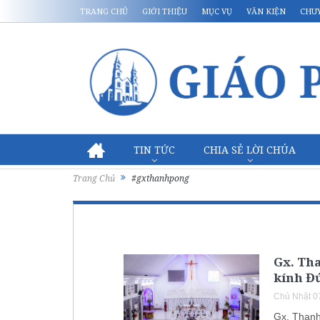
TRANG CHỦ
GIỚI THIỆU
MỤC VỤ
VĂN KIỆN
CHU
TIN TỨC
CHIA SẺ LỜI CHÚA
Trang Chủ
#gxthanhpong
Gx. Th
kính Đứ
Chủ Nhật 0
Gx. Thanh