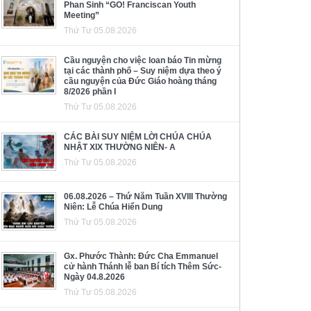
Phan Sinh “GO! Franciscan Youth
Meeting”
Thứ Tư 05.08.2026
Cầu nguyện cho việc loan báo Tin mừng
tại các thành phố – Suy niệm dựa theo ý
cầu nguyện của Đức Giáo hoàng tháng
8/2026 phần I
Thứ Tư 05.08.2026
CÁC BÀI SUY NIỆM LỜI CHÚA CHÚA
NHẬT XIX THƯỜNG NIÊN- A
Thứ Tư 05.08.2026
06.08.2026 – Thứ Năm Tuần XVIII Thường
Niên: Lễ Chúa Hiển Dung
Thứ Tư 05.08.2026
Gx. Phước Thành: Đức Cha Emmanuel
cử hành Thánh lễ ban Bí tích Thêm Sức-
Ngày 04.8.2026
Thứ Tư 05.08.2026