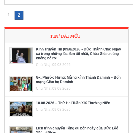
1
2
TIN/ BÀI MỚI
Kinh Truyền Tin (09/8/2026)- Đức Thánh Cha: Ngay
cả trong những lúc đen tối nhất, Chúa Giêsu cũng
không bỏ rơi
Chủ Nhật 09.08.2026
Gx. Phước Hưng: Mừng kính Thánh Đaminh – Bổn
mạng Giáo họ Đaminh
Chủ Nhật 09.08.2026
10.08.2026 – Thứ Hai Tuần XIX Thường Niên
Chủ Nhật 09.08.2026
Lịch trình chuyến Tông du bốn ngày của Đức Lêô
XIV tại Pháp