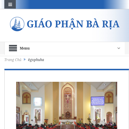
Menu
Trang Chủ
#gxphuha