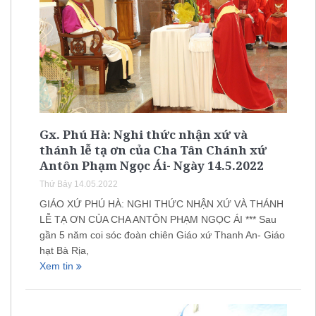
Gx. Phú Hà: Nghi thức nhận xứ và
thánh lễ tạ ơn của Cha Tân Chánh xứ
Antôn Phạm Ngọc Ái- Ngày 14.5.2022
Thứ Bảy 14.05.2022
GIÁO XỨ PHÚ HÀ: NGHI THỨC NHẬN XỨ VÀ THÁNH
LỄ TẠ ƠN CỦA CHA ANTÔN PHẠM NGỌC ÁI *** Sau
gần 5 năm coi sóc đoàn chiên Giáo xứ Thanh An- Giáo
hạt Bà Rịa,
Xem tin