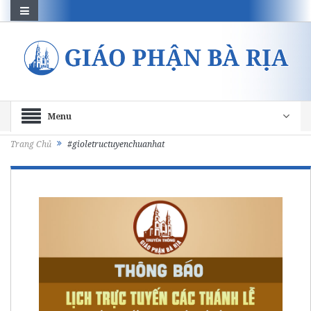
Menu
Trang Chủ
#gioletructuyenchuanhat