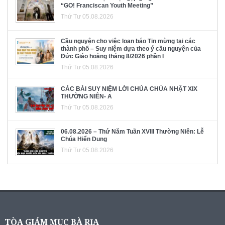
“GO! Franciscan Youth Meeting”
Thứ Tư 05.08.2026
Cầu nguyện cho việc loan báo Tin mừng tại các
thành phố – Suy niệm dựa theo ý cầu nguyện của
Đức Giáo hoàng tháng 8/2026 phần I
Thứ Tư 05.08.2026
CÁC BÀI SUY NIỆM LỜI CHÚA CHÚA NHẬT XIX
THƯỜNG NIÊN- A
Thứ Tư 05.08.2026
06.08.2026 – Thứ Năm Tuần XVIII Thường Niên: Lễ
Chúa Hiển Dung
Thứ Tư 05.08.2026
TÒA GIÁM MỤC BÀ RỊA