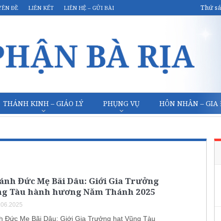
Thứ sá
YÊN ĐỀ
LIÊN KẾT
LIÊN HỆ – GỬI BÀI
THÁNH KINH – GIÁO LÝ
PHỤNG VỤ
HÔN NHÂN – GIA
ánh Đức Mẹ Bãi Dâu: Giới Gia Trưởng
ng Tàu hành hương Năm Thánh 2025
.06.2025
 Đức Mẹ Bãi Dâu: Giới Gia Trưởng hạt Vũng Tàu