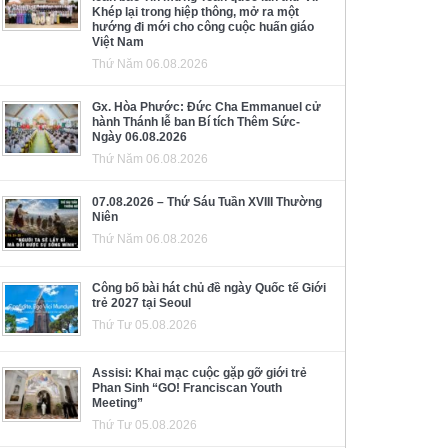
Khép lại trong hiệp thông, mở ra một
hướng đi mới cho công cuộc huấn giáo
Việt Nam
Thứ Năm 06.08.2026
Gx. Hòa Phước: Đức Cha Emmanuel cử
hành Thánh lễ ban Bí tích Thêm Sức-
Ngày 06.08.2026
Thứ Năm 06.08.2026
07.08.2026 – Thứ Sáu Tuần XVIII Thường
Niên
Thứ Năm 06.08.2026
Công bố bài hát chủ đề ngày Quốc tế Giới
trẻ 2027 tại Seoul
Thứ Tư 05.08.2026
Assisi: Khai mạc cuộc gặp gỡ giới trẻ
Phan Sinh “GO! Franciscan Youth
Meeting”
Thứ Tư 05.08.2026