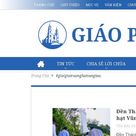
TRANG CHỦ
GIỚI THIỆU
MỤC VỤ
VĂN KIỆN
CHU
TIN TỨC
CHIA SẺ LỜI CHÚA
Trang Chủ
#gioigiatruonghatvungtau
Đền Th
hạt Vũ
Thứ Bảy 14
Đền Thánh