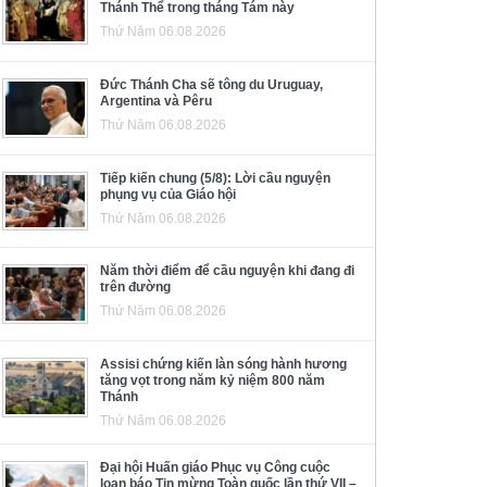
Thánh Thể trong tháng Tám này
Thứ Năm 06.08.2026
Đức Thánh Cha sẽ tông du Uruguay,
Argentina và Pêru
Thứ Năm 06.08.2026
Tiếp kiến chung (5/8): Lời cầu nguyện
phụng vụ của Giáo hội
Thứ Năm 06.08.2026
Năm thời điểm để cầu nguyện khi đang đi
trên đường
Thứ Năm 06.08.2026
Assisi chứng kiến làn sóng hành hương
tăng vọt trong năm kỷ niệm 800 năm
Thánh
Thứ Năm 06.08.2026
Đại hội Huấn giáo Phục vụ Công cuộc
loan báo Tin mừng Toàn quốc lần thứ VII –