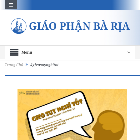
Menu
Trang Chủ
#gieosuynghitot