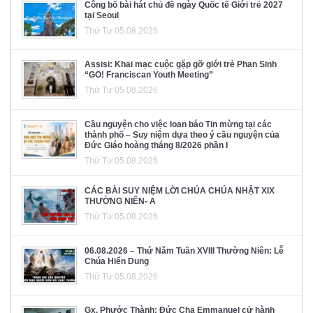
Công bố bài hát chủ đề ngày Quốc tế Giới trẻ 2027
tại Seoul
Thứ Tư 05.08.2026
Assisi: Khai mạc cuộc gặp gỡ giới trẻ Phan Sinh
“GO! Franciscan Youth Meeting”
Thứ Tư 05.08.2026
Cầu nguyện cho việc loan báo Tin mừng tại các
thành phố – Suy niệm dựa theo ý cầu nguyện của
Đức Giáo hoàng tháng 8/2026 phần I
Thứ Tư 05.08.2026
CÁC BÀI SUY NIỆM LỜI CHÚA CHÚA NHẬT XIX
THƯỜNG NIÊN- A
Thứ Tư 05.08.2026
06.08.2026 – Thứ Năm Tuần XVIII Thường Niên: Lễ
Chúa Hiển Dung
Thứ Tư 05.08.2026
Gx. Phước Thành: Đức Cha Emmanuel cử hành