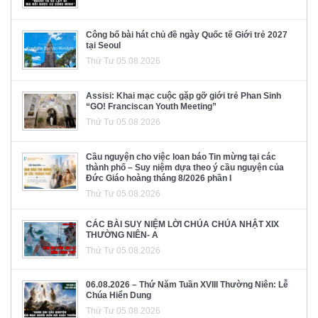
Công bố bài hát chủ đề ngày Quốc tế Giới trẻ 2027
tại Seoul
Thứ Tư 05.08.2026
Assisi: Khai mạc cuộc gặp gỡ giới trẻ Phan Sinh
“GO! Franciscan Youth Meeting”
Thứ Tư 05.08.2026
Cầu nguyện cho việc loan báo Tin mừng tại các
thành phố – Suy niệm dựa theo ý cầu nguyện của
Đức Giáo hoàng tháng 8/2026 phần I
Thứ Tư 05.08.2026
CÁC BÀI SUY NIỆM LỜI CHÚA CHÚA NHẬT XIX
THƯỜNG NIÊN- A
Thứ Tư 05.08.2026
06.08.2026 – Thứ Năm Tuần XVIII Thường Niên: Lễ
Chúa Hiển Dung
Thứ Tư 05.08.2026