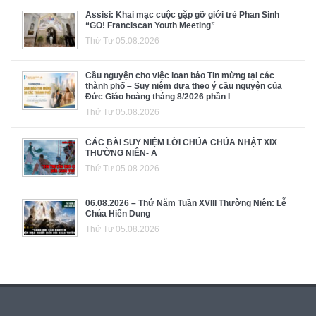
Assisi: Khai mạc cuộc gặp gỡ giới trẻ Phan Sinh
“GO! Franciscan Youth Meeting”
Thứ Tư 05.08.2026
Cầu nguyện cho việc loan báo Tin mừng tại các
thành phố – Suy niệm dựa theo ý cầu nguyện của
Đức Giáo hoàng tháng 8/2026 phần I
Thứ Tư 05.08.2026
CÁC BÀI SUY NIỆM LỜI CHÚA CHÚA NHẬT XIX
THƯỜNG NIÊN- A
Thứ Tư 05.08.2026
06.08.2026 – Thứ Năm Tuần XVIII Thường Niên: Lễ
Chúa Hiển Dung
Thứ Tư 05.08.2026