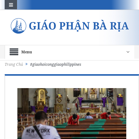
Menu
Trang Chủ
#giaohoiconggiaophilippines