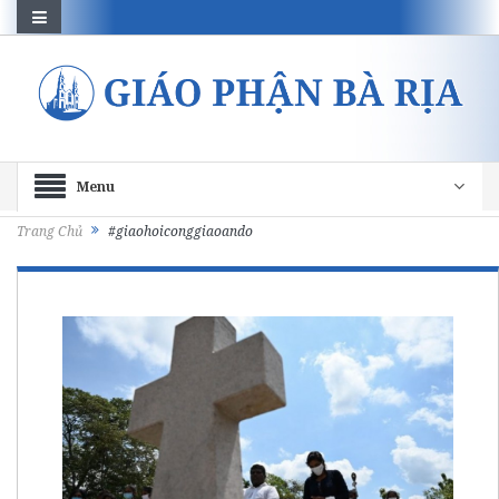
Menu
Trang Chủ
#giaohoiconggiaoando