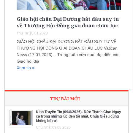
Giáo hội châu Đại Dương bắt đầu suy tư
về Thượng Hội Đồng giai đoạn châu lục
Thứ Tư 18.01.2023
GIÁO HỘI CHÂU ĐẠI DƯƠNG BẮT ĐẦU SUY TƯ VỀ
THƯỢNG HỘI ĐỒNG GIAI ĐOẠN CHÂU LỤC Vatican
News (17.01.2023) – Trong tuần vừa qua, đại diện các
Giáo hội địa
Xem tin
TIN/ BÀI MỚI
Kinh Truyền Tin (09/8/2026)- Đức Thánh Cha: Ngay
cả trong những lúc đen tối nhất, Chúa Giêsu cũng
không bỏ rơi
Chủ Nhật 09.08.2026